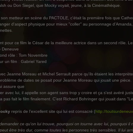
alsh ou Don Siegel, que Mocky voyait, jeune, à la Cinémathèque.
it son metteur en scène du PACTOLE, c'était la première fois que Cath
hanger d'aspect physique pour mieux "coller" au personnage d'Amanda, viei
nettes.
t pour ce film le César de la meilleure actrice dans un second rôle. Le 
ne Deneuve
cond rôle : Tom Novembre
r un film : Gabriel Yared
 avec Jeanne Moreau et Michel Serrault parce qu'ils étaient les interprè
roblème de dates se posait pour Jeanne Moreau qui jouait une pièce.
lui assure que
avec lui, il appelle son agent sans trop y croire et ça s'est avéré juste.
 pas fait le film finalement. C'est Richard Bohringer qui jouait dans "Le
 Mocky
repris de l'excellent site qui lui est consacré (
http://toutsurdeneuv
 demander ce qu'on lui trouve, pourquoi on tourne avec lui, pourquoi il no
eut être très dur, comme toutes les personnes très sensibles. Il lui arri