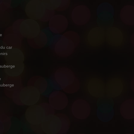
ue
 du car
nirs
'auberge
e
'auberge