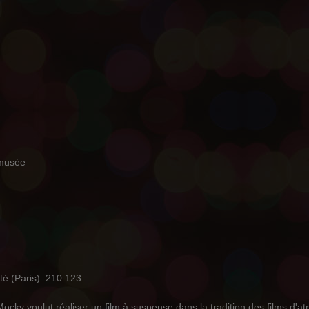
 musée
ité (Paris): 210 123
 voulut réaliser un film à suspense dans la tradition des films d'atmo