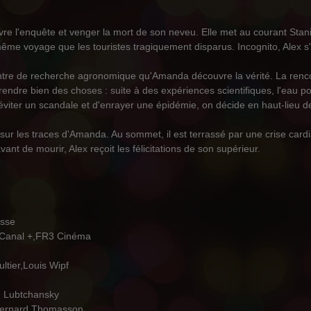
e l'enquête et venger la mort de son neveu. Elle met au courant Stani
même voyage que les touristes tragiquement disparus. Incognito, Alex s
entre de recherche agronomique qu'Amanda découvre la vérité. La renc
rendre bien des choses : suite à des expériences scientifiques, l'eau p
 d'éviter un scandale et d'enrayer une épidémie, on décide en haut-lieu 
sur les traces d'Amanda. Au sommet, il est terrassé par une crise c
t de mourir, Alex reçoit les félicitations de son supérieur.
osse
s,Canal +,FR3 Cinéma
ltier,Louis Wipf
m Lubtchansky
-Bernard Thomasson