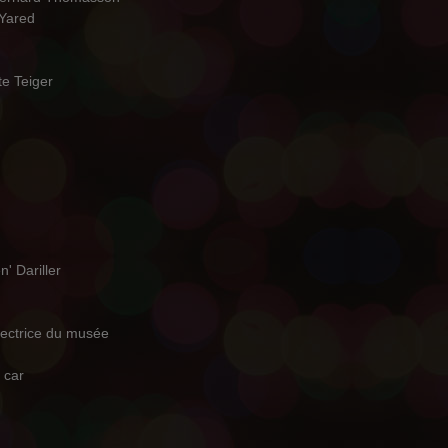
 Yared
e Teiger
' Dariller
ectrice du musée
 car