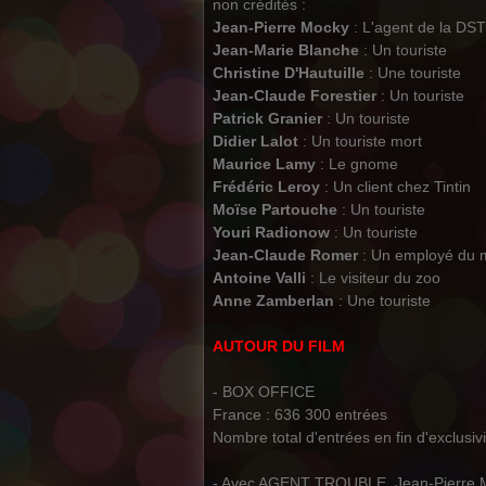
non crédités :
Jean-Pierre Mocky
: L'agent de la DST
Jean-Marie Blanche
: Un touriste
Christine D'Hautuille
: Une touriste
Jean-Claude Forestier
: Un touriste
Patrick Granier
: Un touriste
Didier Lalot
: Un touriste mort
Maurice Lamy
: Le gnome
Frédéric Leroy
: Un client chez Tintin
Moïse Partouche
: Un touriste
Youri Radionow
: Un touriste
Jean-Claude Romer
: Un employé du
Antoine Valli
: Le visiteur du zoo
Anne Zamberlan
: Une touriste
AUTOUR DU FILM
- BOX OFFICE
France : 636 300 entrées
Nombre total d'entrées en fin d'exclusiv
- Avec AGENT TROUBLE, Jean-Pierre Mocky