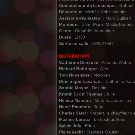
Compositeur de la musique
: Gabriel
Décorateur
: Michèle Abbé-Vannier
Assistant-réalisateur
: Marc Guilbert
Monteurs
: Jean-Pierre Mocky,Bénédict
Genre
: Comédie dramatique
Durée
: 1H30
Sortie en salle
: 19/08/1987
DISTRIBUTION
Catherine Deneuve
: Amanda Weber
Richard Bohringer
: Alex
Tom Novembre
: Victorien
Dominique Lavanant
: Catherine 'Karen
Sophie Moyse
: Delphine
Kristin Scott Thomas
: Julie
Héléna Manson
: Mme Sackman, la dir
Hervé Pauchon
: Tony
Charles Varel
: Norbert, le chauffeur du
Maxime Leroux
: Le docteur Arms
Sylvie Joly
: Edna
Pierre Arditi
: Stanislas Gautier