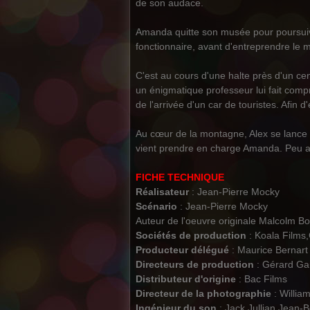
de son audace.
Amanda quitte son musée pour poursuivr
fonctionnaire, avant d'entreprendre le 
C'est au cours d'une halte près d'un c
un énigmatique professeur lui fait comp
de l'arrivée d'un car de touristes. Afin
Au cœur de la montagne, Alex se lance 
vient prendre en charge Amanda. Peu avan
FICHE TECHNIQUE
Réalisateur
: Jean-Pierre Mocky
Scénario
: Jean-Pierre Mocky
Auteur de l'oeuvre originale Malcolm B
Sociétés de production
: Koala Film
Producteur délégué
: Maurice Bernart
Directeurs de production
: Gérard Gau
Distributeur d'origine
: Bac Films
Directeur de la photographie
: Willia
Ingénieur du son
: Jack Jullian,Jean