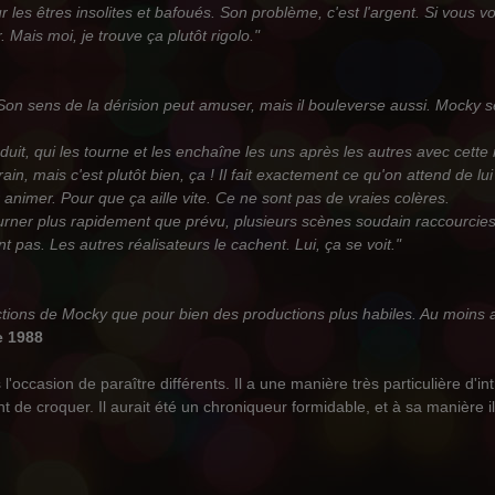
les êtres insolites et bafoués. Son problème, c'est l'argent. Si vous v
 Mais moi, je trouve ça plutôt rigolo."
on sens de la dérision peut amuser, mais il bouleverse aussi. Mocky se
oduit, qui les tourne et les enchaîne les uns après les autres avec cette
in, mais c'est plutôt bien, ça ! Il fait exactement ce qu'on attend de lui 
r animer. Pour que ça aille vite. Ce ne sont pas de vraies colères.
tourner plus rapidement que prévu, plusieurs scènes soudain raccourcies
t pas. Les autres réalisateurs le cachent. Lui, ça se voit."
ctions de Mocky que pour bien des productions plus habiles. Au moins a-
e 1988
'occasion de paraître différents. Il a une manière très particulière d'introd
ent de croquer. Il aurait été un chroniqueur formidable, et à sa manière il