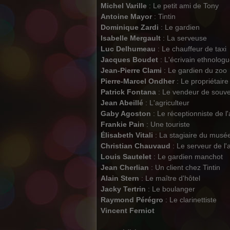
Michel Varille
: Le petit ami de Tony
Antoine Mayor
: Tintin
Dominique Zardi
: Le gardien
Isabelle Mergault
: La serveuse
Luc Delhumeau
: Le chauffeur de taxi
Jacques Boudet
: L'écrivain ethnolog
Jean-Pierre Clami
: Le gardien du zoo
Pierre-Marcel Ondher
: Le propriétaire
Patrick Fontana
: Le vendeur de souve
Jean Abeillé
: L'agriculteur
Gaby Agoston
: Le réceptionniste de l
Frankie Pain
: Une touriste
Élisabeth Vitali
: La stagiaire du musé
Christian Chauvaud
: Le serveur de l
Louis Sautelet
: Le gardien manchot
Jean Cherlian
: Un client chez Tintin
Alain Stern
: Le maître d'hôtel
Jacky Tertrin
: Le boulanger
Raymond Pérégro
: Le clarinettiste
Vincent Ferniot