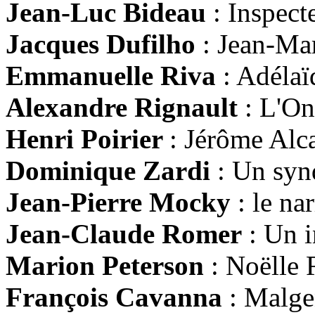
Jean-Luc Bideau
: Inspect
Jacques Dufilho
: Jean-Mar
Emmanuelle Riva
: Adéla
Alexandre Rignault
: L'On
Henri Poirier
: Jérôme Alc
Dominique Zardi
: Un synd
Jean-Pierre Mocky
: le na
Jean-Claude Romer
: Un i
Marion Peterson
: Noëlle 
François Cavanna
: Malg