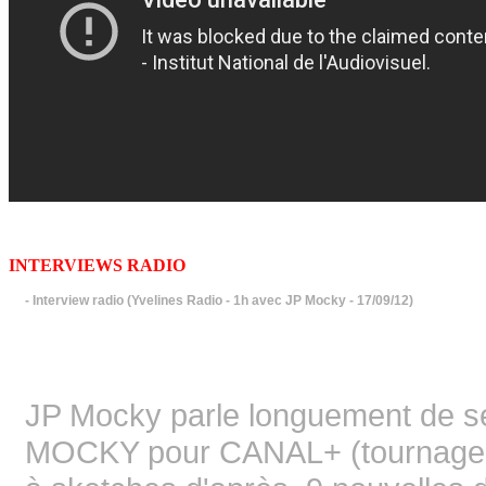
INTERVIEWS RADIO
- Interview radio (Yvelines Radio - 1h avec JP Mocky - 17/09/12)
JP Mocky parle longuement de 
MOCKY pour CANAL+ (tournage d