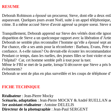
RESUME
Deborah Robinson a épousé un procureur, Steve, dont elle a deux enfant
auparavant. Quelques jours avant Noël, suite à un appel téléphonique, St
crime. Il a même accusé Steve d'avoir agressé sa propre soeur. Steve n'
Tranquillement, Deborah apprend sur Steve des vérités dont elle ignorai
disparition de Steve a un quelconque rapport avec la libération d’Arti
Deborah ne semble plus reconnaître l’homme qu’elle a épousé sept an
Par chance, elle a ses amis pour la réconforter : Barbara, Evans, Pete
confiance. A-t-elle raison? Ou devrait-elle écouter les recommandatio
Pendant ce temps, dans les ruelles, des jeunes filles se font violer et
l’hôpital? Car, cet homme semble prêt à tout pour la tuer.
Même le FBI se met de la partie, lorsqu’il découvre que Steve a pris be
événements?
Deborah se sent de plus en plus surveillée et les coups de téléphone d’
FICHE TECHNIQUE
Réalisateur
: Jean-Pierre Mocky
Scénario, adaptation
: Jean-Pierre MOCKY & André RUELLAN ada
1er assistant réalisateur
: Antoine DELELIS
Directeur de la photographie
: Jean-Paul SERGENT