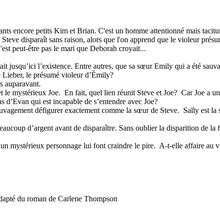
s encore petits Kim et Brian. C'est un homme attentionné mais taciturne
eve disparaît sans raison, alors que l'on apprend que le violeur présumé 
est peut-être pas le mari que Deborah croyait...
t jusqu’ici l’existence. Entre autres, que sa sœur Emily qui a été sauva
e Lieber, le présumé violeur d’Émily?
s auparavant.
 et le mystérieux Joe. En fait, quel lien réunit Steve et Joe? Car Joe a
ns d’Evan qui est incapable de s’entendre avec Joe?
 sauvagement défigurer exactement comme la sœur de Steve. Sally est la se
aucoup d’argent avant de disparaître. Sans oublier la disparition de la f
un mystérieux personnage lui font craindre le pire. A-t-elle affaire au v
pté du roman de Carlene Thompson