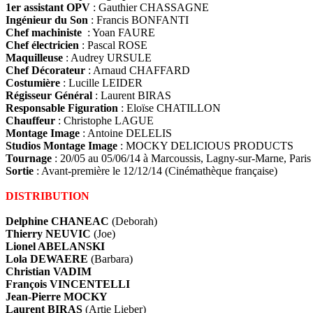
1er assistant OPV
: Gauthier CHASSAGNE
Ingénieur du Son
: Francis BONFANTI
Chef machiniste
: Yoan FAURE
Chef électricien
: Pascal ROSE
Maquilleuse
: Audrey URSULE
Chef Décorateur
: Arnaud CHAFFARD
Costumière
: Lucille LEIDER
Régisseur Général
: Laurent BIRAS
Responsable Figuration
: Eloïse CHATILLON
Chauffeur
: Christophe LAGUE
Montage Image
: Antoine DELELIS
Studios Montage Image
: MOCKY DELICIOUS PRODUCTS
Tournage
: 20/05 au 05/06/14 à Marcoussis, Lagny-sur-Marne, Paris
Sortie
: Avant-première le 12/12/14 (Cinémathèque française)
DISTRIBUTION
Delphine CHANEAC
(Deborah)
Thierry NEUVIC
(Joe)
Lionel ABELANSKI
Lola DEWAERE
(Barbara)
Christian VADIM
François VINCENTELLI
Jean-Pierre MOCKY
Laurent BIRAS
(Artie Lieber)