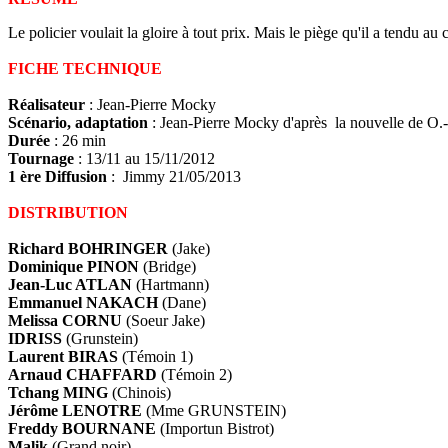
Le policier voulait la gloire à tout prix. Mais le piège qu'il a tendu au c
FICHE TECHNIQUE
Réalisateur
: Jean-Pierre Mocky
Scénario, adaptation
: Jean-Pierre Mocky d'après la nouvelle de O
Durée
: 26 min
Tournage
: 13/11 au 15/11/2012
1 ère Diffusion
: Jimmy 21/05/2013
DISTRIBUTION
Richard BOHRINGER
(Jake)
Dominique PINON
(Bridge)
Jean-Luc ATLAN
(Hartmann)
Emmanuel NAKACH
(Dane)
Melissa CORNU
(Soeur Jake)
IDRISS
(Grunstein)
Laurent BIRAS
(Témoin 1)
Arnaud CHAFFARD
(Témoin 2)
Tchang MING
(Chinois)
Jérôme LENOTRE
(Mme GRUNSTEIN)
Freddy BOURNANE
(Importun Bistrot)
Malik
(Grand noir)