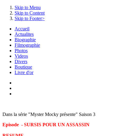
Skip to Menu
Skip to Content
Skip to Footer>
Accueil
Actualites
Biographie
Filmographie
Photos
Videos
Divers
Boutique
Livre d'or
Dans la série "Myster Mocky présente" Saison 3
Episode - SURSIS POUR UN ASSASSIN
RESUME