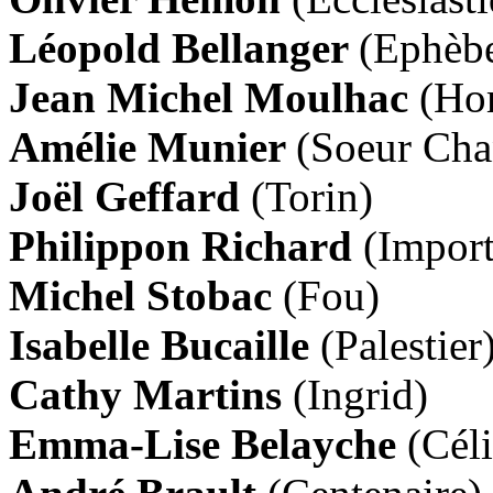
Léopold Bellanger
(Ephèb
Jean Michel Moulhac
(Ho
Amélie Munier
(Soeur Ch
Joël Geffard
(Torin)
Philippon Richard
(Impor
Michel Stobac
(Fou)
Isabelle Bucaille
(Palestier
Cathy Martins
(Ingrid)
Emma-Lise Belayche
(Cél