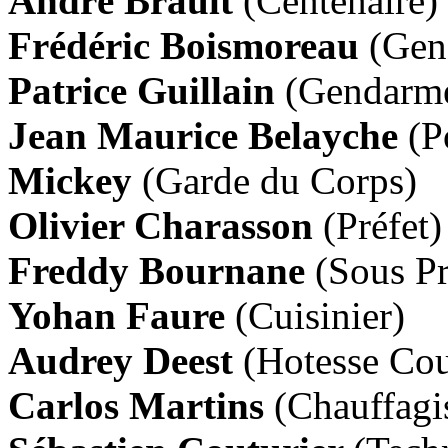
André Brault
(Centenaire)
Frédéric Boismoreau
(Gen
Patrice Guillain
(Gendarm
Jean Maurice Belayche
(P
Mickey
(Garde du Corps)
Olivier Charasson
(Préfet
Freddy Bournane
(Sous Pr
Yohan Faure
(Cuisinier)
Audrey Deest
(Hotesse Co
Carlos Martins
(Chauffagi