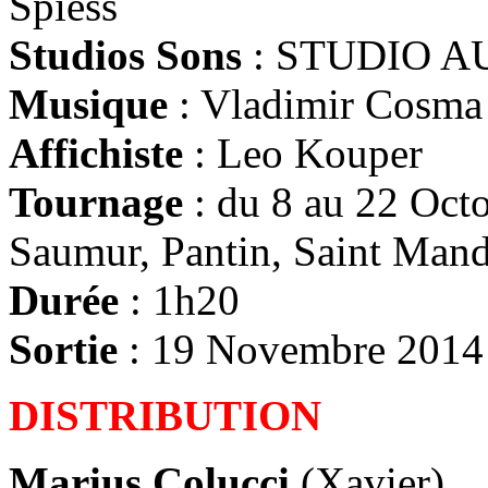
Spiess
Studios Sons
: STUDIO A
Musique
: Vladimir Cosma 
Affichiste
: Leo Kouper
Tournage
: du 8 au 22 Octo
Saumur, Pantin, Saint Man
Durée
: 1h20
Sortie
: 19 Novembre 2014
DISTRIBUTION
Marius Colucci
(Xavier)