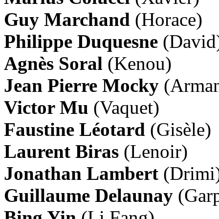
Guy Marchand
(Horace)
Philippe Duquesne
(David
Agnès Soral
(Kenou)
Jean Pierre Mocky
(Arma
Victor Mu
(Vaquet)
Faustine Léotard
(Gisèle)
Laurent Biras
(Lenoir)
Jonathan Lambert
(Drimi
Guillaume Delaunay
(Gar
Bing Yin
(Li Fang)