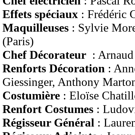
Chef électricien
: Pascal R
Effets spéciaux
: Frédéric 
Maquilleuses
: Sylvie Mor
(Paris)
Chef Décorateur
: Arnaud 
Renforts Décoration
: Ann
Giessinger, Anthony Marto
Costumière
: Eloïse Chatil
Renfort Costumes
: Ludov
Régisseur Général
: Lauren