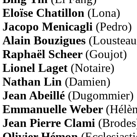
Eloïse Chatillon
(Lona)
Jacopo Menicagli
(Pedro)
Alain Bouzigues
(Loustea
Raphaël Scheer
(Goujot)
Lionel Laget
(Notaire)
Nathan Lin
(Damien)
Jean Abeillé
(Dugommier)
Emmanuelle Weber
(Hélèn
Jean Pierre Clami
(Brodes
Olivier Hémon
(Ecclesiast